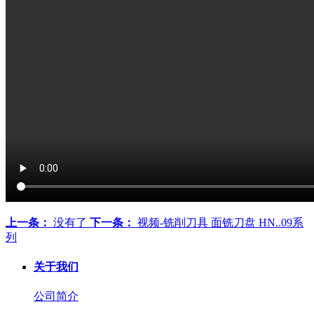
上一条：
没有了
下一条：
视频-铣削刀具 面铣刀盘 HN..09系
列
关于我们
公司简介